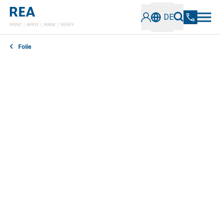
DE
Folie
Chargennummern, Haltbarkeitsdatum, Inhaltsstoffe:
Food-, aber auch viele Non-Food-Produkte tragen auf
ihrer Verpackung aus Folie vielfältige
alphanummerische Codes und Klarschrifttexte. Mit
unseren Markierungslasern bieten wir für viele
Folienarten und Branchen wirtschaftliche