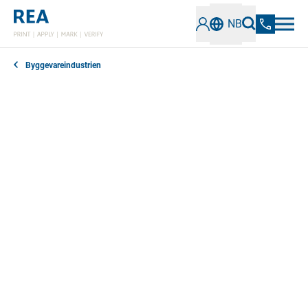
NB
Byggevareindustrien
Etiketteringsløsninger spiller en viktig rolle i
byggevareindustrien. Enten det gjelder betongblokker,
rør eller plater - bruk av spesielle merkemetoder
sikrer ikke bare overholdelse av standarder, men
optimaliserer også hele logistikk- og