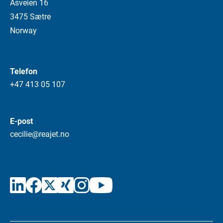
Åsveien 16
3475 Sætre
Norway
Telefon
+47 413 05 107
E-post
cecilie@reajet.no