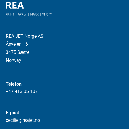
REA JET Norge AS
Åsveien 16
3475 Sætre
Norway
Telefon
+47 413 05 107
E-post
cecilie@reajet.no