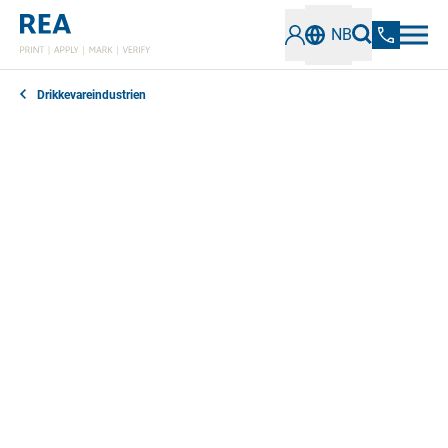
NB
Drikkevareindustrien
Den er et identifikasjonsmerke og en
informasjonsbærer i ett: flaskeetiketten formidler den
viktigste informasjonen om en drikkevare - fra
produsentens logo og markedsførings- og
logistikkoder til ingredienslisten og