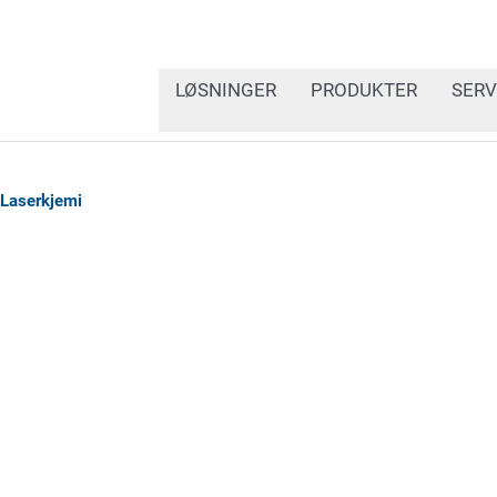
LØSNINGER
PRODUKTER
SERV
Laserkjemi
Kjemiske produkter kan 
merkes de ofte med per
faremerking. Våre laser
standardkompatibel og