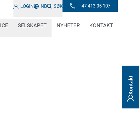
+47 413 05 107
LOGIN
NB
SØK
ICE
SELSKAPET
NYHETER
KONTAKT
Kontakt
være farlige for mennesker og miljø. Derfor
manente sikkerhetsinstruksjoner og
merkingssystemer gjør dette på en
 permanent måte.