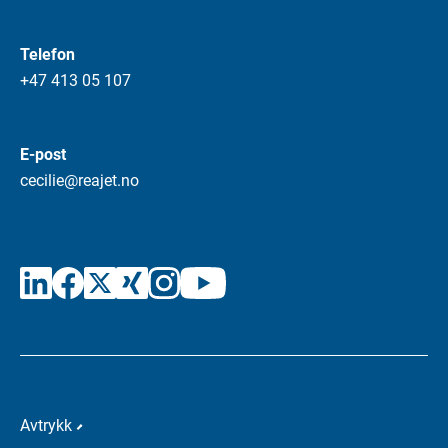
Telefon
+47 413 05 107
E-post
cecilie@reajet.no
Avtrykk