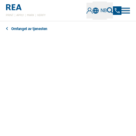
NB
Omfanget av tjenesten
Produkt
Velg
Bruksområde