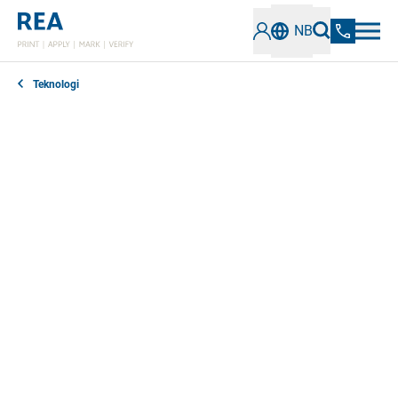
NB
Teknologi
Takket være sin allsidighet og presisjon har Piezo
blekkskrivere allsidige bruksområder innen bransjer
som emballasje og logistikk. Teknologien bruker
piezoelektriske krystaller som deformeres når de får
strøm, og påfører dermed presise blekkdråper på
utskriftsmaterialet på mekanisk vis.