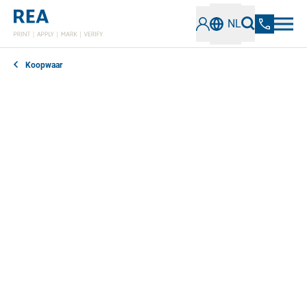
NL
Koopwaar
Met de standaard etikettenprinters van Novexx kunt u
eenvoudig uw eigen etiketten ontwerpen. Met behulp
van thermische overdracht of directe thermische
technologie worden barcodes, lettertypen en
afbeeldingen van hoge kwaliteit geprint op een breed
scala aan etiketteringsmaterialen, zoals papier, PE/PP
of karton.