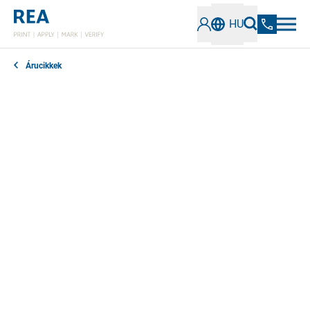
HU
Árucikkek
A Novexx szabványos címkenyomtatóival könnyedén
megtervezheti saját címkéit. A hőátviteli vagy
közvetlen hőtechnológiával kiváló minőségű
vonalkódok, betűtípusok és grafikák nyomtathatók a
címkézési anyagok széles skálájára, például papírra,
PE/PP-re vagy kartonra.