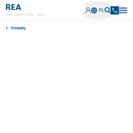
PL
Produkty
REA oferuje wysokiej jakości materiały eksploatacyjne
do znakowania i etykietowania. REA JET specjalizuje
się w atramentach, farbach, podkładach i środkach
czyszczących, które doskonale współgrają z
systemami, gwarantując bezawaryjną pracę.
Oferujemy szeroki wybór
ponad 500 standardowych i