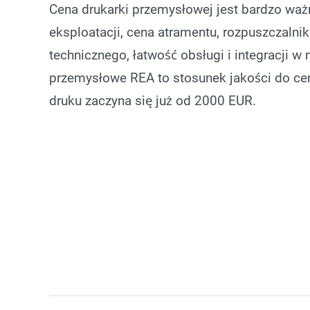
Cena drukarki przemysłowej jest bardzo waż
eksploatacji, cena atramentu, rozpuszczalni
technicznego, łatwość obsługi i integracji w
przemysłowe REA to stosunek jakości do cen
druku zaczyna się już od 2000 EUR.
Drukarka i rozwiązanie testowe
Dru
Drukarki atramentowe Ink Jet o wysokiej roz
Inne kategorie