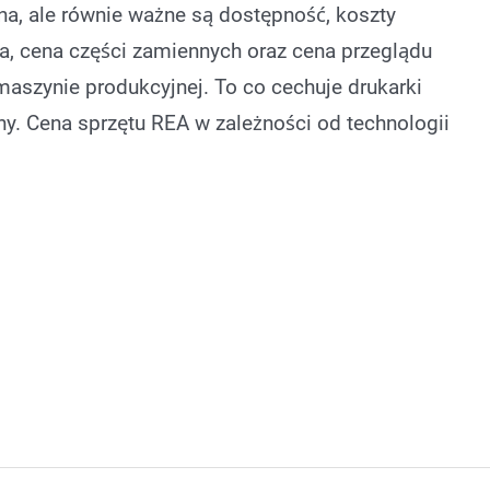
na, ale równie ważne są dostępność, koszty
ka, cena części zamiennych oraz cena przeglądu
 maszynie produkcyjnej. To co cechuje drukarki
y. Cena sprzętu REA w zależności od technologii
karka atramentowa Continuous Inkjet (drukarka atramento
dzielczości (PIJ)