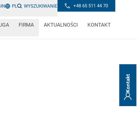
+48 65 511 44 70
GIN
PL
WYSZUKIWANIE
UGA
FIRMA
AKTUALNOŚCI
KONTAKT
Kontakt