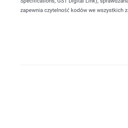
Specifications, GS1 Digital Link), sprawdzana
zapewnia czytelność kodów we wszystkich 
kody 2D Data Matrix
kody kreskow