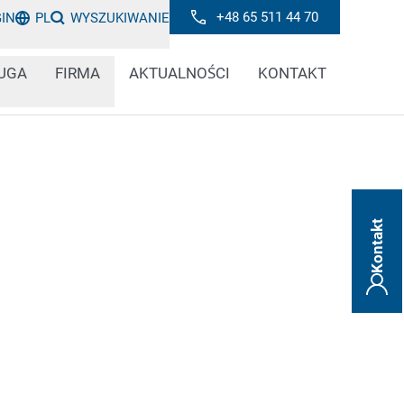
+48 65 511 44 70
GIN
PL
WYSZUKIWANIE
UGA
FIRMA
AKTUALNOŚCI
KONTAKT
Kontakt