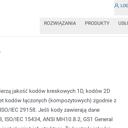
LO
ROZWIĄZANIA
PRODUKTY
USŁ
u
ierzą jakość kodów kreskowych 1D, kodów 2D
wet kodów łączonych (kompozytowych) zgodnie z
SO/IEC 29158. Jeśli kody zawierają dane
18, ISO/IEC 15434, ANSI MH10.8.2, GS1 General