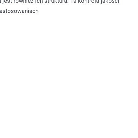
 jest również ich struktura. Ta kontrola jakości
zastosowaniach
e