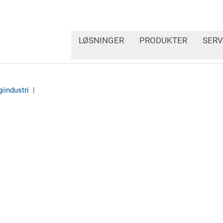
LØSNINGER
PRODUKTER
SERV
iindustri
|
Pasientsikkerheten komm
kirurgiske instrumenter,
medisinsk utstyr merkes
henhold til spesifikke 
injeksjonsmerking tilbyr
dette.