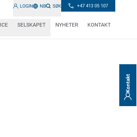
+47 413 05 107
LOGIN
NB
SØK
ICE
SELSKAPET
NYHETER
KONTAKT
Kontakt
er først. Derfor må bandasjematerialer,
 insulinpumper, sprøyter og mye annet
 tydelig, permanent og forfalskningssikkert i
standarder. Merkesystemene våre for
 velprøvde og integrerbare løsninger for