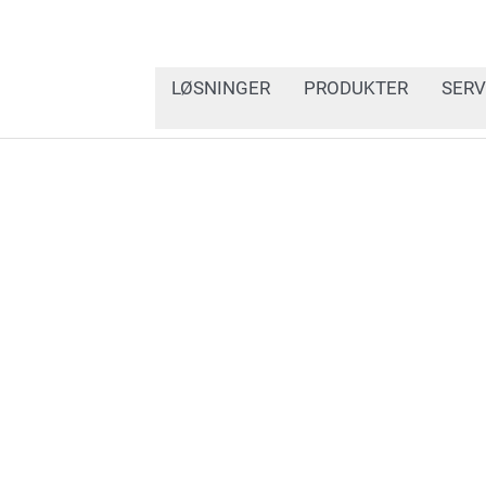
LØSNINGER
PRODUKTER
SERV
I nyhetsseksjonen vår ka
nyeste utviklingen, tekn
og kodeverifikasjon. Ho
beste praksis og viktig 