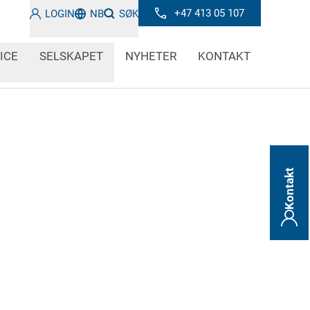
+47 413 05 107
LOGIN
NB
SØK
ICE
SELSKAPET
NYHETER
KONTAKT
Kontakt
n du finne ut alt du trenger å vite om den
ologien og trendene innen industriell merking
ld deg oppdatert om innovative løsninger,
informasjon.