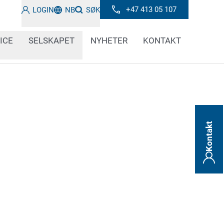
+47 413 05 107
LOGIN
NB
SØK
ICE
SELSKAPET
NYHETER
KONTAKT
Kontakt