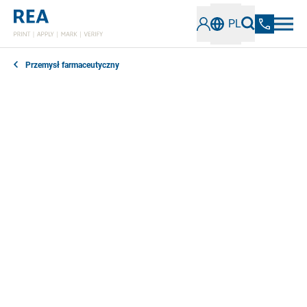
PL
Przemysł farmaceutyczny
Niewielka etykieta bezpieczeństwa na opakowaniu
zamyka każdy lek na receptę. Oprócz tego
zabezpieczenia pierwszego otwarcia, przemysł