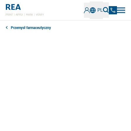
PL
Przemysł farmaceutyczny
Niezależnie od tego, czy są to blistry, tubki, saszetki
czy opakowania typu stick: leki i produkty
farmaceutyczne muszą zawierać na swoich
opakowaniach informacje wymagane przez UE w celu
zapewnienia identyfikowalności i zabezpieczenia