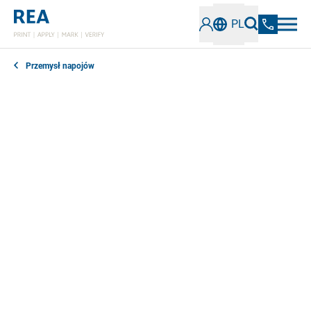
PL
Przemysł napojów
Logotypy, kody numeryczne, zwykły tekst: rzut oka na
butelki z wodą lub puszki z napojami ujawnia wiele
różnych sposobów znakowania, od dat przydatności
do spożycia po etykiety wielokrotnego lub