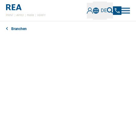
DE
Branchen
Möchten Sie Elektronikbauteile direkt in der
Produktion beschriften oder die Verpackungen Ihrer
Elektronikkomponenten zuverlässig etikettieren?
Suchen Sie nach Lösungen, um die Qualität von Codes
auf Ihren Elektronikprodukten sicher zu prüfen? Wir
bieten effiziente und integrierte Lösungen,