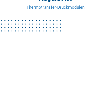
Thermotransfer-Druckmodulen
Durchlaufetikettierer REA LABEL DLS
Inline-Drucken, Spenden
und Applizieren von Etiketten im kontinuierlichen