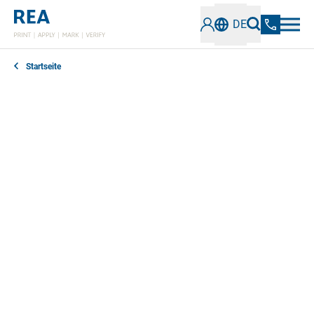
DE
Startseite
In unserem Newsbereich erfahren Sie alles
Wissenswerte über die neuesten Entwicklungen,
Technologien und Trends im Bereich der industriellen
Kennzeichnung und Codeprüfung. Bleiben Sie
informiert über innovative Lösungen, Best Practices
und wichtige Informationen.