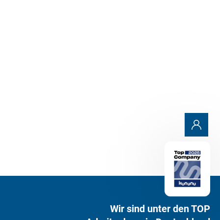
2
3
4
5
6
Wir sind unter den TOP