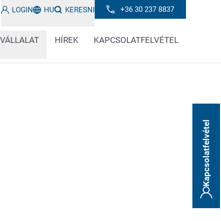
+36 30 237 8837
LOGIN
HU
KERESNI
 VÁLLALAT
HÍREK
KAPCSOLATFELVÉTEL
Kapcsolatfelvétel