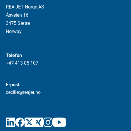
REA JET Norge AS
Åsveien 16
3475 Sætre
Norway
Telefon
+47 413 05 107
E-post
cecilie@reajet.no