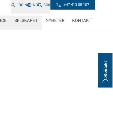
+47 413 05 107
LOGIN
NB
SØK
ICE
SELSKAPET
NYHETER
KONTAKT
Kontakt