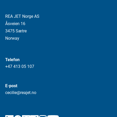
REA JET Norge AS
Åsveien 16
3475 Sætre
Norway
Telefon
+47 413 05 107
E-post
cecilie@reajet.no