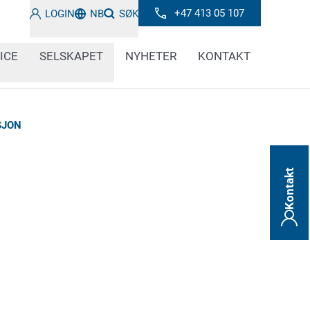
+47 413 05 107
LOGIN
NB
SØK
ICE
SELSKAPET
NYHETER
KONTAKT
SJON
Kontakt