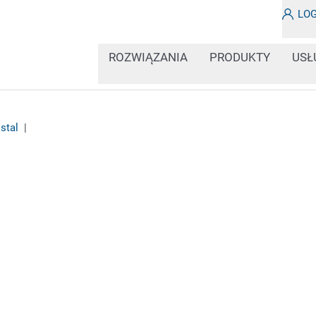
LO
ROZWIĄZANIA
PRODUKTY
USŁ
 stal
|
Niezależnie od tego, cz
zimno, płyty aluminiowe
metalu często wiąże si
środowiskowymi. Dlate
muszą wiele wytrzymać.
znakowania atramentem 