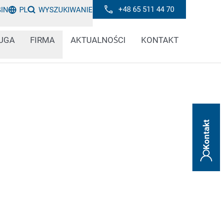
+48 65 511 44 70
GIN
PL
WYSZUKIWANIE
UGA
FIRMA
AKTUALNOŚCI
KONTAKT
Kontakt
y chodzi o stal walcowaną na gorąco czy na
 czy liny stalowe: Produkcja i obróbka
ę z ekstremalnymi warunkami
go systemy kodowania i znakowania również
 Nasze specjalne rozwiązania do
i kolorem powierzchni metalowych i