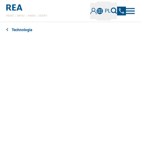
PL
Technologia
Systemy druku i aplikacji to kluczowe elementy
nowoczesnego etykietowania i logistyki, które
automatyzują proces drukowania, wydawania i
aplikacji etykiet. Składają się z modułu drukującego,
modułu dyspensera i innych urządzeń do
generowania etykiet na żądanie i nakładania ich
bezpośrednio na produkty, co znacznie zwiększa