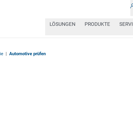
LÖSUNGEN
PRODUKTE
SERV
ie
|
Automotive prüfen
Für eine gut funktionier
Produktsicherheit ist in
aufgebrachte Codes inhal
Deshalb ist die Codeprüf
automotiven Fertigung.