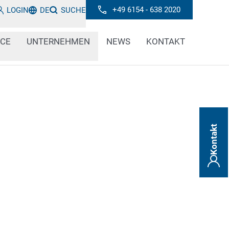
+49 6154 - 638 2020
LOGIN
DE
SUCHE
ICE
UNTERNEHMEN
NEWS
KONTAKT
Kontakt
ende Lieferkette und die Garantie der
 der Automotiveindustrie enorm wichtig, dass
tlich richtig und einwandfrei lesbar sind.
ung ein unverzichtbarerer Schritt in der