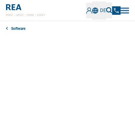
DE
Software
Die REA JET TITAN Plattform ist ein universelles
Bedienkonzept für alle REA JET
Kennzeichnungstechnologien. Sie bietet flexible
Lösungen und nahtlose Integration in Maschinen, ideal
für den Einsatz in verschiedenen Branchen. Modern
und zukunftssicher, erfüllt sie alle aktuellen
Anforderungen der industriellen Kennzeichnung.