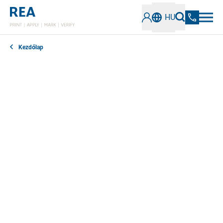
HU
Kezdőlap
Szívesen segítünk bármilyen kérdésben.
Szakembereink hétfőtől péntekig 8-17 óra között
állnak rendelkezésre telefonszámon, és szívesen
egyeztetnek virtuális időpontot videohíváson
keresztül is.