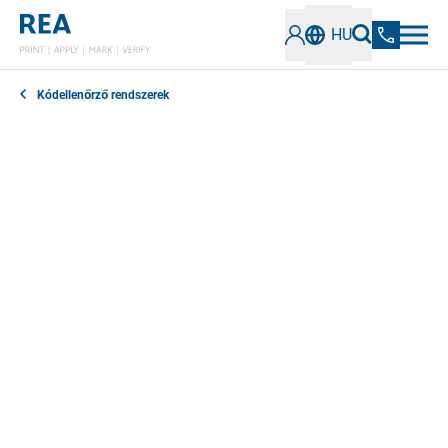
HU
Kódellenőrző rendszerek