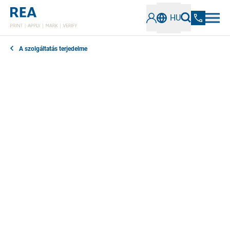
HU
A szolgáltatás terjedelme
Szívesen segítünk Önnek a címkézéssel kapcsolatos
bármilyen kérdésében. Szakembereink hétfőtől
péntekig 8:00 és 17:00 óra között állnak
rendelkezésére a +49 (0) 6154 638-1111-es
telefonszámon.
A vonal foglalt? Kérjük, hagyjon üzenetet nevével,