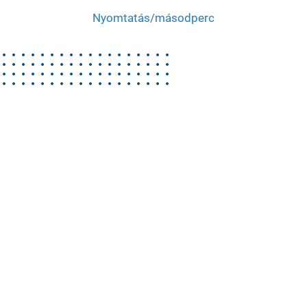
Nyomtatás/másodperc
folyamatos tintasugaras (CIJ) nyomtatórendszer
az 1-