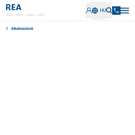
HU
Alkalmazások
Akinek fényes, tükröződő vagy tükörszerű felületeken
kell kódokat ellenőriznie, gyakran szembesül egy
kihívással: a környezet tükröződik bennük. A fémet ez
különösen érinti. Használható, reprodukálható mérési
eredmények egyszerűen alig vagy egyáltalán nem