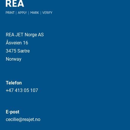
REA JET Norge AS
Åsveien 16
3475 Sætre
Norway
Telefon
+47 413 05 107
E-post
cecilie@reajet.no