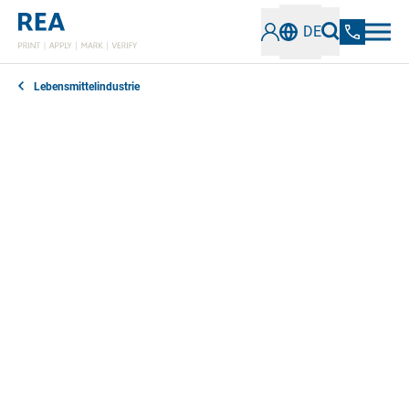
DE
Lebensmittelindustrie
Herkunftsnachweise, Mindesthaltbarkeitsdatum
(MHD), Inhaltsstoffe und weitere Angaben müssen
auf Lebensmittelverpackungen normgerecht und gut
lesbar zu finden sein. Unsere Inkjet-
Kennzeichnungssysteme für die
Lebensmittelindustrie erfüllen alle Anforderungen