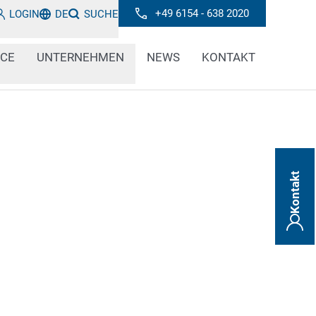
+49 6154 - 638 2020
LOGIN
DE
SUCHE
ICE
UNTERNEHMEN
NEWS
KONTAKT
Kontakt
r und rückverfolgbar: Damit dies bei
leistet ist, können die vorgeschriebenen
racht werden. Wir bieten der
trie dafür integrierte, automatisierte