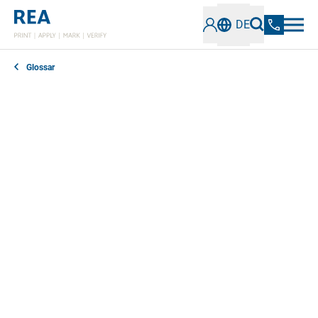
DE
Glossar
A
B
C
D
E
F
G
H
I
J
K
L
M
N
O
P
Q
R
S
T
U
V
W
X
Y
Z