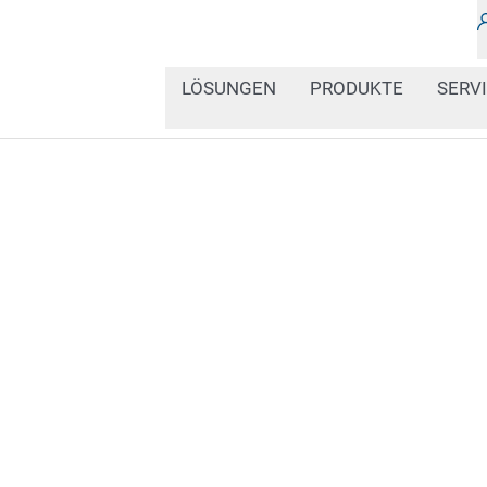
LÖSUNGEN
PRODUKTE
SERV
Etikettendrucker ermögli
Alltag. Mit Partnern wie
Thermotransfer- und Th
erlauben es, rasch auf 
Etiketten individuell an