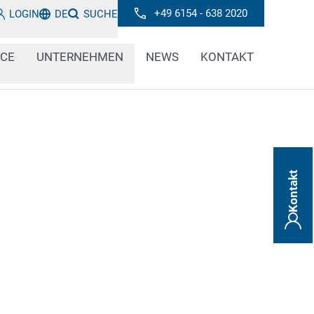
+49 6154 - 638 2020
LOGIN
DE
SUCHE
ICE
UNTERNEHMEN
NEWS
KONTAKT
Kontakt
chen flexible Etikettierlösungen für den
 CAB, Novexx, Toshiba und Zebra bieten wir
ermodirektdruck. Diese Technologien
wechselnde Anforderungen zu reagieren und
zupassen.