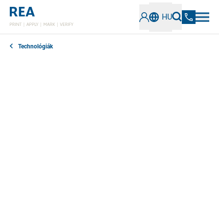
HU
Technológiák
A címkenyomtatók rugalmas címkézési
megoldásokat tesznek lehetővé a mindennapi
használatra. Olyan partnerekkel, mint a CAB, a Novexx,
a Toshiba és a Zebra, hőátviteli és közvetlen
hőnyomtatást kínálunk. Ezek a technológiák lehetővé
teszik a változó követelményekre való gyors reagálást
és a címkék testre szabását.