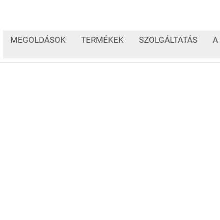
MEGOLDÁSOK
TERMÉKEK
SZOLGÁLTATÁS
A
A REA JET, REA LABEL, 
úgy terveztük, hogy op
megoldásaink hatékonys