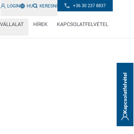
+36 30 237 8837
LOGIN
HU
KERESNI
 VÁLLALAT
HÍREK
KAPCSOLATFELVÉTEL
Kapcsolatfelvétel
REA LASER és REA VERIFIER tartozékokat
timálisan támogassák címkézési
ágát és funkcionalitását.