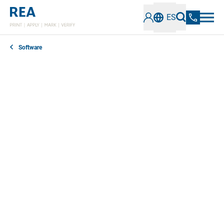
ES
Software
Loftware NiceLabel es un software de etiquetado
líder que ayuda a diseñar e imprimir etiquetas de
forma eficaz. Ofrece una interfaz fácil de usar y
completas herramientas de diseño que pueden
integrarse perfectamente en los sistemas
informáticos existentes. Adecuado para una amplia