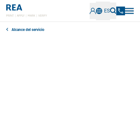
ES
Alcance del servicio
Los cursos de formación de REA ofrecen formación
personalizada para las gamas de productos REA JET,
REA LABEL, REA LASER y REA VERIFIER. Enseñamos
el manejo seguro y adecuado de los sistemas para
maximizar el rendimiento y la disponibilidad y
minimizar los tiempos de inactividad y las