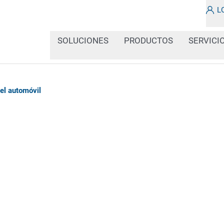
L
SOLUCIONES
PRODUCTOS
SERVICI
del automóvil
¿Necesita etiquetar co
trazable o necesita etiq
productos semiacabados
verificadores para compr
componentes? Desarroll
innovadores y personali