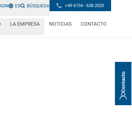
+49 6154 - 638 2020
OGIN
ES
BÚSQUEDA
O
LA EMPRESA
NOTICIAS
CONTACTO
Contacto
mponentes de vehículos de forma segura y
uetas que se adhieran de forma fiable a
 de la industria del automóvil? ¿Busca
obar de forma fiable la codificación de los
amos y fabricamos sistemas robustos,
zados que cumplen los exigentes requisitos