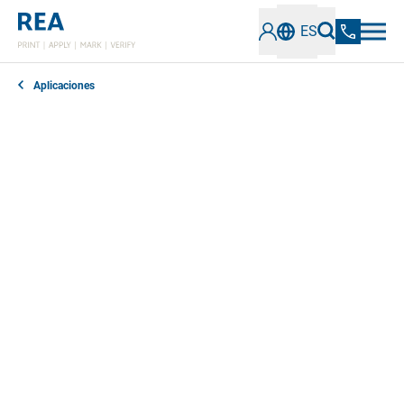
ES
Aplicaciones
El proceso de soldadura láser de alta precisión se
utiliza cada vez más hoy en día como alternativa a la
soldadura de plásticos por ultrasonidos y alta
frecuencia.