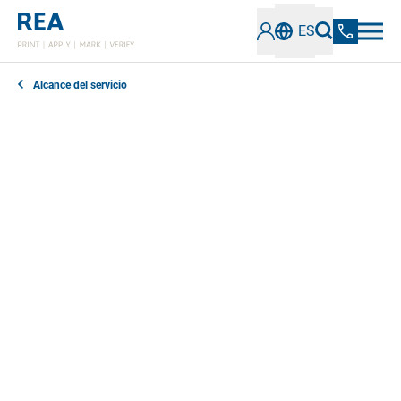
ES
Alcance del servicio
Póngase en contacto con nosotros primero en
service(at)rea.de
o
+49 (0) 6154 638-1111
si no está
seguro de si su aparato necesita reparación o si
necesita ayuda para rellenar el formulario.
Si no está seguro de si sigue siendo técnica y
económicamente viable reparar su aparato,