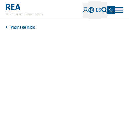
ES
Página de inicio
En nuestra sección de noticias encontrará todo lo que
necesita saber sobre los últimos avances,
tecnologías y tendencias en el campo del etiquetado
industrial y la verificación de códigos. Manténgase
informado sobre soluciones innovadoras, mejores