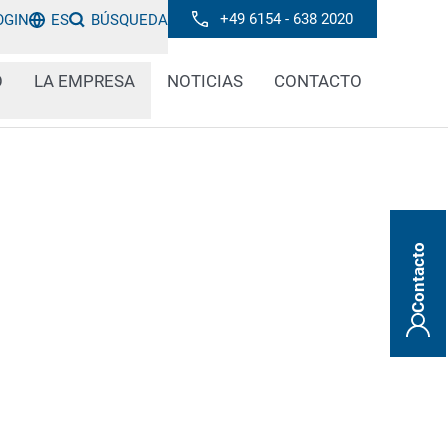
+49 6154 - 638 2020
OGIN
ES
BÚSQUEDA
O
LA EMPRESA
NOTICIAS
CONTACTO
Contacto
lidad de un producto de madera, su
o de transporte pueden reconocerse
rcas aplicadas. La comprobación de
rtante del proceso en la industria de
dera para garantizar que el contenido es