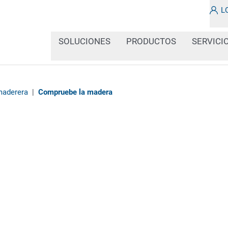
L
SOLUCIONES
PRODUCTOS
SERVICI
maderera
|
Compruebe la madera
Las dimensiones y la ca
procedencia y su destin
rápidamente por las ma
códigos es un paso impo
transformación de la ma
correcto y legible.