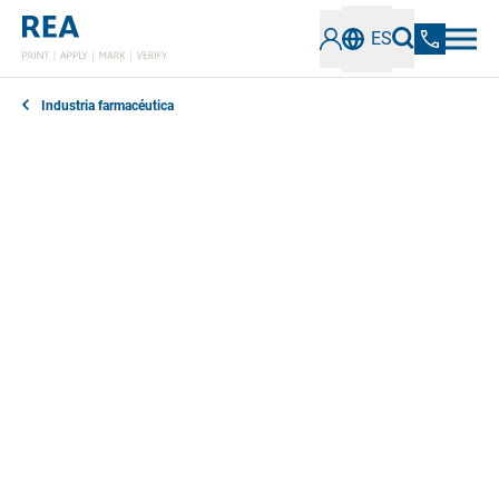
ES
Industria farmacéutica
La protección de los consumidores y contra las
falsificaciones es esencial en la industria
farmacéutica. Por ello, los fabricantes deben cumplir
los requisitos de etiquetado de la UE y garantizar la
legibilidad de los códigos y la exactitud de su