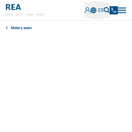
ES
Metal y acero
En el caso de las piezas brutas y los componentes
metálicos, normalmente no es posible reconocer
quién los ha fabricado. Por tanto, su origen sólo
puede determinarse mediante marcas impresas o